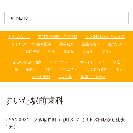
MENU
トップページ
平日夜間診療・日曜診療
ＪＲ吹田駅から徒歩１分
新しいタイプの歯科医院
院長紹介
治療の流れ
院内ツアー
院内設備
虫歯
歯周病
入れ歯
ブログ
痛みの少ない治療
インプラント
ホワイトニング
小児
矯正 歯並び
予防
マタニティ
よくある質問
求人
ネット予約
リンク集
地図・アクセス
すいた駅前歯科
〒564-0031 大阪府吹田市元町３-７（ＪＲ吹田駅から徒歩
１分）