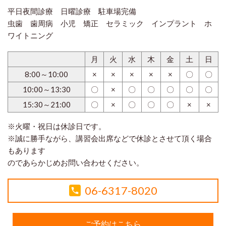
平日夜間診療 日曜診療 駐車場完備
虫歯 歯周病 小児 矯正 セラミック インプラント ホ
ワイトニング
月
火
水
木
金
土
日
8:00～10:00
×
×
×
×
×
〇
〇
10:00～13:30
〇
×
〇
〇
〇
〇
〇
15:30～21:00
〇
×
〇
〇
〇
×
×
※火曜・祝日は休診日です。
※誠に勝手ながら、講習会出席などで休診とさせて頂く場合
もあります
のであらかじめお問い合わせください。
06-6317-8020
ご予約はこちら