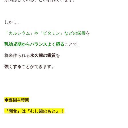
しかし、
「カルシウム」や「ビタミン」などの栄養
を
乳幼児期からバランスよく摂る
ことで、
将来作られる
永久歯の歯質
を
強くする
ことができます。
◆要因4.時間
『間食』は『むし歯のもと』！