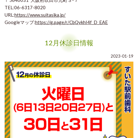
〒5640031
大阪府吹田市元町３-７
街なかに
春の彩り
を感じるようになりますね。
TEL:06-6317-8020
URL:
https://www.suitasika.jp/
皆さまの中には、卒業式や入学式といった
Googleマップ:
https://g.page/r/CbQvkhI4f_D_EAE
新しい門出を迎える方もいらっしゃるかと思いますが、
鮮やかな桜のように、素敵な思い出となることを
祈っております。
12月休診日情報
さて、桜といえば
ピンク色
のイメージがありますが、
2023-01-19
品種によって淡いピンクから濃いピンクまで、
少し違いがあります。
私たちの歯ぐきも、健康なときには
「薄いピンク色」をしていますが、
なにか病気が潜んでいるとき
には
その色が変化します。
そこで今回は、
歯ぐきの「色」や「状態」
からわかる、
病気のサイン
をご紹介いたします。