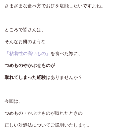
そんな歯周病の
数少ないサイン
のひとつが、
さまざまな食べ方でお餅を堪能したいですよね。
先ほどの「出血」と、
「歯ぐきの腫れ」
です。
毎日の歯みがきなどで
ところで皆さんは、
こうしたサインをしっかり察知し、
悪化する前に治療を開始すること
が
そんなお餅のような
とても大切です。
「粘着性の高いもの」
を食べた際に、
つめものやかぶせものが
取れてしまった経験
はありませんか？
今回は、
つめもの・かぶせものが取れたときの
正しい対処法についてご説明いたします。