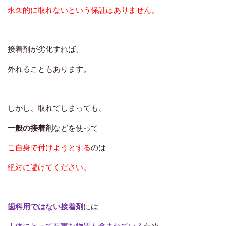
永久的に取れないという保証はありません。
接着剤が劣化すれば、
外れることもあります。
このような場合には歯ぐきの切開をして、
しかし、取れてしまっても、
根っこの治療
や、
溜まった膿を取り出す治療
をしなくてはなりません。
一般の接着剤
などを使って
放っておくと、膿の袋を大きくしながら
ご自身で付けようとする
のは
周りの骨を溶かしてしまう場合もある
ので
絶対に避けてください。
早めの治療が肝心です。
歯科用ではない接着剤
には
歯ぐきはさまざまなサインを出して、
その
「異常」
を教えてくれています。