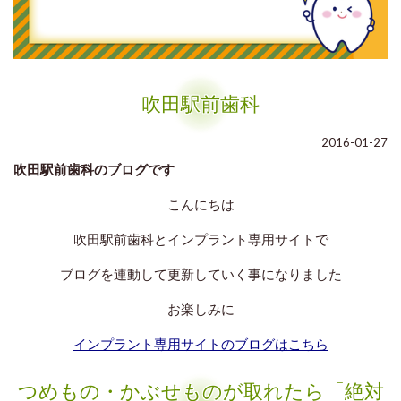
◆サイン1『歯ぐきからの出血』
歯みがきのたびに歯ぐきから出血する
場合
は、
吹田駅前歯科
歯周病の可能性がとても高い
です。
歯周病とは、歯と歯ぐきの境目から
2016-01-27
細菌が内側に入り込み、 悪さをする病気。
吹田駅前歯科のブログです
進行すると歯を支える骨を溶かし、
こんにちは
いずれ歯が抜け落ちてしまいます。
吹田駅前歯科とインプラント専用サイトで
ブログを連動して更新していく事になりました
「最近、 歯みがきで出血するな…」
と思ったら、
お楽しみに
歯科医院にご相談いただくことをお勧めいたします。
インプラント専用サイトのブログはこちら
つめもの・かぶせものが取れたら「絶対