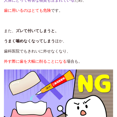
人体にとって有害な物質も含まれている
ため、
歯に用いるのはとても危険
です。
サインに気付いたら、
すぐ当院にご相談ください。
特に歯周病は、
歯みがきの徹底
や
また、
ズレて付いてしまうと、
歯石の除去
をすることで改善が見込めます。
うまく噛めなくなってしまう
ほか、
ぜひ、私たちと一緒に
歯科医院でもきれいに外せなくなり、
健康的なピンク色の歯ぐき
を目指しましょう！
外す際に歯を大幅に削ることになる
場合も。