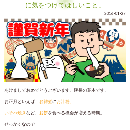
に気をつけてほしいこと」
2016-01-27
◆サイン2『歯ぐきの腫れ』
歯ぐきが赤く腫れている場合
も、
あけましておめでとうございます。院長の花本です。
歯周病の可能性があります。
お正月といえば、
お雑煮
に
お汁粉、
歯周病は
いそべ焼き
など、
お餅
を食べる機会が増える時期。
『サイレントディジーズ（静かなる病気）』
と呼ばれるほど、
自覚症状が少ない病気
です。
せっかくなので