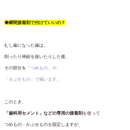
◆サイン3『歯ぐきから膿が出る』
◆瞬間接着剤で付けていいの？
歯ぐきから膿（うみ）が出ている場合
は、
むし歯などをきっかけに、
他の病気を引き起こしている可能性
があります。
むし歯になった歯は、
むし歯を放置
すると、
削ったり神経を抜いたりした後、
いずれ神経が壊死してしまいます。
その部分を
「つめもの」や
すると、歯の根の先に膿が溜まって、
「かぶせもの」で補います。
表面の歯ぐきに「ぷっくりとした腫れ」が生じます。
そして、たまった膿が行き場をなくすと
歯ぐきから溢れてきてしまう
のです。
このとき、
「歯科用セメント」などの専用の接着剤
を使って
つめもの・かぶせものを固定しますが、