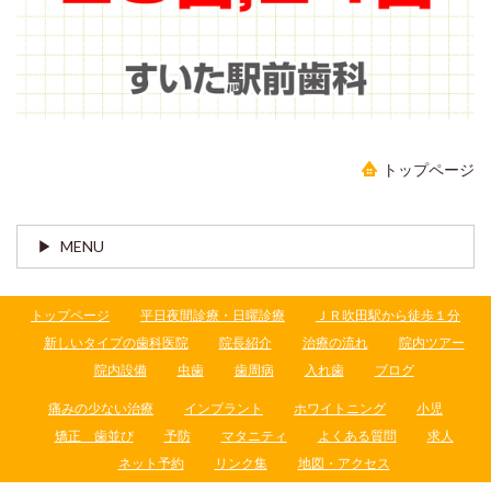
トップページ
MENU
トップページ
平日夜間診療・日曜診療
ＪＲ吹田駅から徒歩１分
新しいタイプの歯科医院
院長紹介
治療の流れ
院内ツアー
院内設備
虫歯
歯周病
入れ歯
ブログ
痛みの少ない治療
インプラント
ホワイトニング
小児
矯正 歯並び
予防
マタニティ
よくある質問
求人
ネット予約
リンク集
地図・アクセス