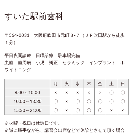
すいた駅前歯科
〒564-0031 大阪府吹田市元町３-７（ＪＲ吹田駅から徒歩
１分）
平日夜間診療 日曜診療 駐車場完備
虫歯 歯周病 小児 矯正 セラミック インプラント ホ
ワイトニング
月
火
水
木
金
土
日
8:00～10:00
×
×
×
×
×
〇
〇
10:00～13:30
〇
×
〇
〇
〇
〇
〇
15:30～21:00
〇
×
〇
〇
〇
×
×
※火曜・祝日は休診日です。
※誠に勝手ながら、講習会出席などで休診とさせて頂く場合