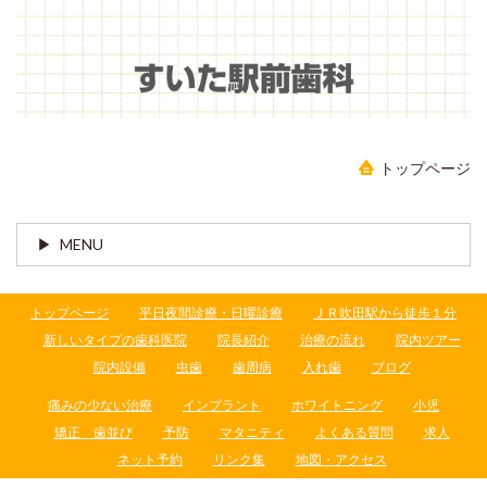
トップページ
MENU
トップページ
平日夜間診療・日曜診療
ＪＲ吹田駅から徒歩１分
新しいタイプの歯科医院
院長紹介
治療の流れ
院内ツアー
院内設備
虫歯
歯周病
入れ歯
ブログ
痛みの少ない治療
インプラント
ホワイトニング
小児
矯正 歯並び
予防
マタニティ
よくある質問
求人
ネット予約
リンク集
地図・アクセス