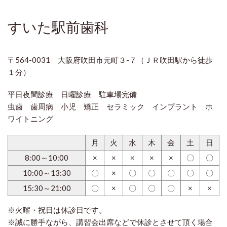
すいた駅前歯科
〒564-0031 大阪府吹田市元町３-７（ＪＲ吹田駅から徒歩
１分）
平日夜間診療 日曜診療 駐車場完備
虫歯 歯周病 小児 矯正 セラミック インプラント ホ
ワイトニング
月
火
水
木
金
土
日
8:00～10:00
×
×
×
×
×
〇
〇
10:00～13:30
〇
×
〇
〇
〇
〇
〇
15:30～21:00
〇
×
〇
〇
〇
×
×
※火曜・祝日は休診日です。
※誠に勝手ながら、講習会出席などで休診とさせて頂く場合